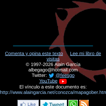
Comenta y opina este texto
Lee mi libro de
visitas
©
1997-2026
Alain García
albegago
@
hotmail.com
Twitter:
@feesgo
YouTube
El vínculo a este documento es:
http://www.alaingarcia.net/conozca/mapagober.ht