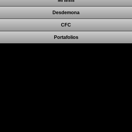
Mi tesis
Desdemona
CFC
Portafolios