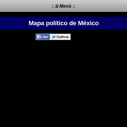
::
Menú ::
Mapa político de México