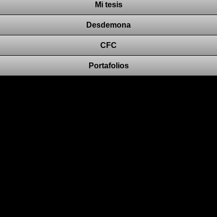
Mi tesis
Desdemona
CFC
Portafolios