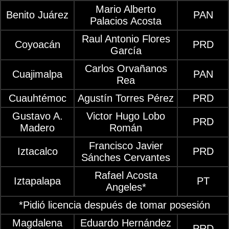
Mario Alberto
Benito Juárez
PAN
Palacios Acosta
Raul Antonio Flores
Coyoacán
PRD
García
Carlos Orvañanos
Cuajimalpa
PAN
Rea
Cuauhtémoc
Agustín Torres Pérez
PRD
Gustavo A.
Victor Hugo Lobo
PRD
Madero
Román
Francisco Javier
Iztacalco
PRD
Sánches Cervantes
Rafael Acosta
Iztapalapa
PT
Angeles*
*Pidió licencia después de tomar posesión
Magdalena
Eduardo Hernández
PRD