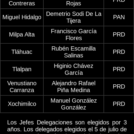
Contreras
Rojas
Demetrio Sodi De La
Miguel Hidalgo
PAN
Tijera
Francisco García
Milpa Alta
PRD
Flores
Rubén Escamilla
Tláhuac
PRD
Salinas
Higinio Chávez
Tlalpan
PRD
García
Venustiano
Alejandro Rafael
PRD
Carranza
Piña Medina
Manuel González
Xochimilco
PRD
González
Los Jefes Delegaciones son elegidos por 3
años. Los delegados elegidos el 5 de julio de