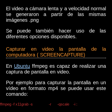
El video a cámara lenta y a velocidad normal
se generaron a partir de las mismas
imágenes .png
Se puede también hacer uso de las
diferentes opciones disponibles.
Capturar en video la pantalla de la
computadora ( SCREENCAPTURE)
En
Ubuntu
ffmpeg es capaz de realizar una
captura de pantalla en video.
Por ejemplo para capturar la pantalla en un
vídeo en formato mp4 se puede usar este
comando:
ffmpeg -f x11grab -s
800x600
-r
15
-qscale
2
-i :
0.0
video_captura_pa