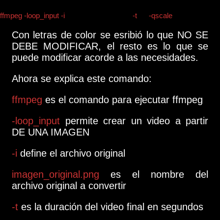
ffmpeg -loop_input -i
imagen_original.png
-t
30
-qscale
2
video_final.f
Con letras de color se esribió lo que NO SE
DEBE MODIFICAR, el resto es lo que se
puede modificar acorde a las necesidades.
Ahora se explica este comando:
ffmpeg
es el comando para ejecutar ffmpeg
-loop_input
permite crear un video a partir
DE UNA IMAGEN
-i
define el archivo original
imagen_original.png
es el nombre del
archivo original a convertir
-t
es la duración del video final en segundos