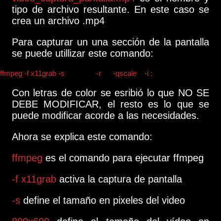
tipo de archivo resultante. En este caso se
crea un archivo .mp4
Para capturar un una sección de la pantalla
se puede utillizar este comando:
ffmpeg -f x11grab -s
800x600
-r
15
-qscale
2
-i :
0.0+285,148
video_c
Con letras de color se esribió lo que NO SE
DEBE MODIFICAR, el resto es lo que se
puede modificar acorde a las necesidades.
Ahora se explica este comando:
ffmpeg
es el comando para ejecutar ffmpeg
-f x11grab
activa la captura de pantalla
-s
define el tamaño en pixeles del video