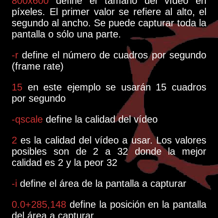
800x600
define el tamaño del vídeo en
píxeles. El primer valor se refiere al alto, el
segundo al ancho. Se puede capturar toda la
pantalla o sólo una parte.
-r
define el número de cuadros por segundo
(frame rate)
15
en este ejemplo se usarán 15 cuadros
por segundo
-qscale
define la calidad del vídeo
2
es la calidad del vídeo a usar. Los valores
posibles son de 2 a 32 donde la mejor
calidad es 2 y la peor 32
-i
define el área de la pantalla a capturar
0.0+285,148
define la posición en la pantalla
del área a capturar.