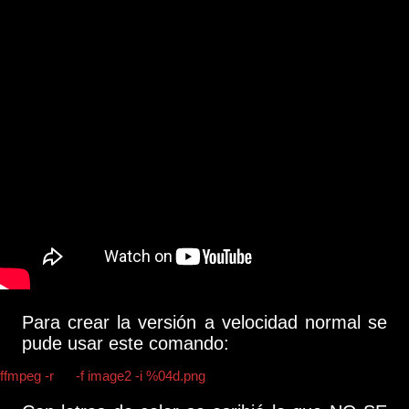
Para crear la versión a velocidad normal se
pude usar este comando:
ffmpeg -r
12
-f image2 -i %04d.png
video_velocidad_normal.mp4