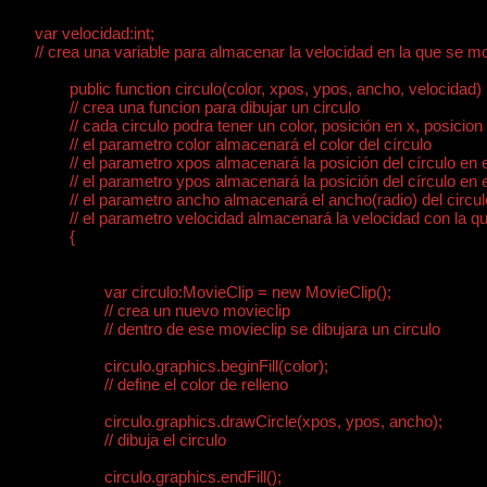
	var velocidad:int;

	// crea una variable para almacenar la velocidad en la que se movera el circulo

		public function circulo(color, xpos, ypos, ancho, velocidad)

		// crea una funcion para dibujar un circulo

		// cada circulo podra tener un color, posición en x, posicion en y, ancho, nombre y velocidad diferente

		// el parametro color almacenará el color del círculo

		// el parametro xpos almacenará la posición del círculo en el plano de x 

		// el parametro ypos almacenará la posición del círculo en el plano de y 		

		// el parametro ancho almacenará el ancho(radio) del circulodel círculo

		// el parametro velocidad almacenará la velocidad con la que se moverá el círculo. 

		{

			var circulo:MovieClip = new MovieClip();

			// crea un nuevo movieclip

			// dentro de ese movieclip se dibujara un circulo

			circulo.graphics.beginFill(color);

			// define el color de relleno

			circulo.graphics.drawCircle(xpos, ypos, ancho);

			// dibuja el circulo

			circulo.graphics.endFill();
