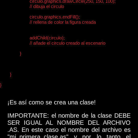
			circulo.graphics.drawCircle(250, 150, 100);

			// dibuja el circulo

			circulo.graphics.endFill();

			// rellena de color la figura creada

			addChild(circulo);

			// añade el circulo creado al escenario

		}

	}

}

¡Es así como se crea una clase!
IMPORTANTE: el nombre de la clase DEBE
SER IGUAL AL NOMBRE DEL ARCHIVO
.AS. En este caso el nombre del archivo es
"mi_primera_clase.as" y por lo tanto el