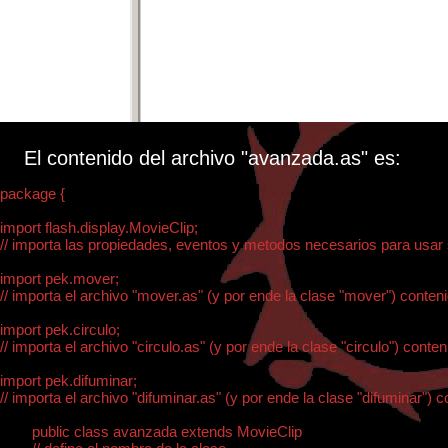
El contenido del archivo "avanzada.as" es:
package {

import flash.display.MovieClip;

// importa las propiedades, eventos y metodos necesarios para usar s
import pek.mover;

// importa el archivo "mover.as" (y por ende la clase "mover") contenid
import pek.circulo;

// importa el archivo "circulo.as" (y por ende la clase "circulo") conteni
import pek.difuminar;

// importa el archivo "difuminar.as" (y por ende la clase "difuminar") co
	public class avanzada extends MovieClip
