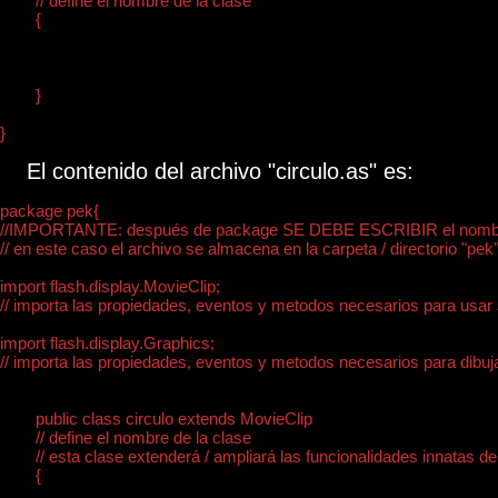
	// define el nombre de la clase

	{

	}

El contenido del archivo "circulo.as" es:
package pek{

//IMPORTANTE: después de package SE DEBE ESCRIBIR el nombre de
// en este caso el archivo se almacena en la carpeta / directorio "pek"
import flash.display.MovieClip;

// importa las propiedades, eventos y metodos necesarios para usar s
import flash.display.Graphics;

// importa las propiedades, eventos y metodos necesarios para dibuja
	public class circulo extends MovieClip

	// define el nombre de la clase

	// esta clase extenderá / ampliará las funcionalidades innatas de un MovieClip

	{
