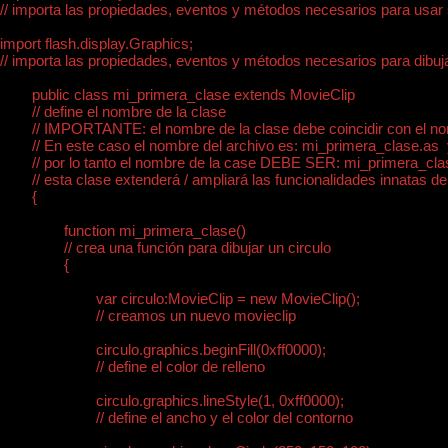
// importa las propiedades, eventos y métodos necesarios para usar 
import flash.display.Graphics;

// importa las propiedades, eventos y métodos necesarios para dibuja
	public class mi_primera_clase extends MovieClip

	// define el nombre de la clase

	// IMPORTANTE: el nombre de la clase debe coincidir con el nombre del archivo

	// En este caso el nombre del archivo es: mi_primera_clase.as  y

	// por lo tanto el nombre de la case DEBE SER: mi_primera_clase

	// esta clase extenderá / ampliará las funcionalidades innatas de un MovieClip

	{

		function mi_primera_clase()

		// crea una función para dibujar un circulo

		{

			var circulo:MovieClip = new MovieClip();

			// creamos un nuevo movieclip

			circulo.graphics.beginFill(0xff0000);

			// define el color de relleno

			circulo.graphics.lineStyle(1, 0xff0000);

			// define el ancho y el color del contorno
