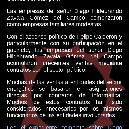
Las empresas del señor Diego Hildebrando
Zavala Gómez del Campo comenzaron
como empresas familiares modestas.
Con el ascenso político de Felipe Calderón y
particularmente con su participación en el
gabinete, las empresas del señor Diego
Hildebrando Zavala Gómez del Campo
acumularon crecientes ventas mediante
contratos con el sector público.
Muchas de las ventas a entidades del sector
energético se basaron en asignaciones
directas por contratos de informática.
Muchos de estos contratos han sido
considerados innecesarios por los mismos
funcionarios de las entidades involucradas.
Lee el expediente completo sobre Diego